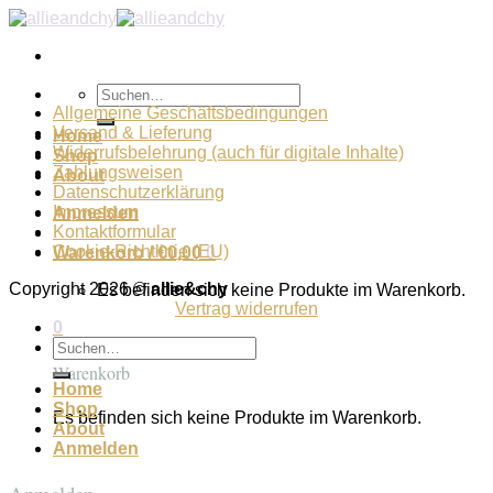
Zum
Inhalt
springen
Suchen
nach:
Allgemeine Geschäftsbedingungen
Versand & Lieferung
Home
Widerrufsbelehrung (auch für digitale Inhalte)
Shop
Zahlungsweisen
About
Datenschutzerklärung
Impressum
Anmelden
Kontaktformular
Cookie-Richtlinie (EU)
Warenkorb /
€
0,00
0
Copyright 2026 ©
allie&chy
Es befinden sich keine Produkte im Warenkorb.
Vertrag widerrufen
0
Suchen
nach:
Warenkorb
Home
Shop
Es befinden sich keine Produkte im Warenkorb.
About
Anmelden