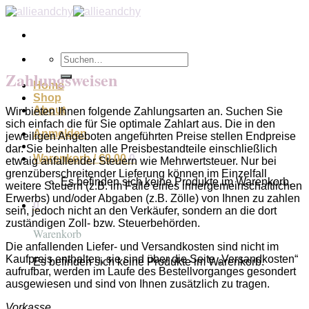
Zum
Inhalt
springen
Suchen
nach:
Zahlungsweisen
Home
Shop
About
Wir bieten Ihnen folgende Zahlungsarten an. Suchen Sie
sich einfach die für Sie optimale Zahlart aus. Die in den
Anmelden
jeweiligen Angeboten angeführten Preise stellen Endpreise
dar. Sie beinhalten alle Preisbestandteile einschließlich
Warenkorb /
€
0,00
0
etwaig anfallender Steuern wie Mehrwertsteuer. Nur bei
grenzüberschreitender Lieferung können im Einzelfall
Es befinden sich keine Produkte im Warenkorb.
weitere Steuern (z.B. im Falle eines innergemeinschaftlichen
Erwerbs) und/oder Abgaben (z.B. Zölle) von Ihnen zu zahlen
0
sein, jedoch nicht an den Verkäufer, sondern an die dort
zuständigen Zoll- bzw. Steuerbehörden.
Warenkorb
Die anfallenden Liefer- und Versandkosten sind nicht im
Kaufpreis enthalten, sie sind über die Seite „Versandkosten“
Es befinden sich keine Produkte im Warenkorb.
aufrufbar, werden im Laufe des Bestellvorganges gesondert
ausgewiesen und sind von Ihnen zusätzlich zu tragen.
Vorkasse