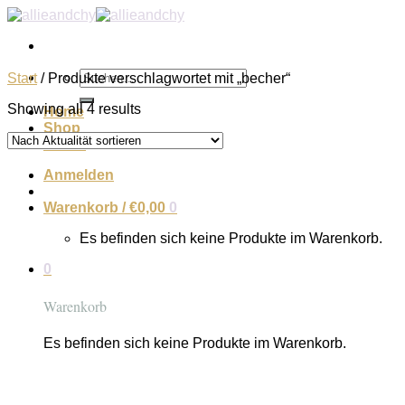
Zum
Inhalt
springen
Suchen
Start
/
Produkte verschlagwortet mit „becher“
nach:
Showing all 4 results
Home
Shop
About
Anmelden
Warenkorb /
€
0,00
0
Es befinden sich keine Produkte im Warenkorb.
0
Warenkorb
Es befinden sich keine Produkte im Warenkorb.