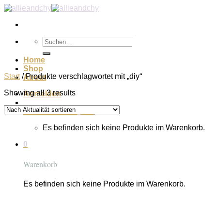
Zum
Inhalt
springen
Suchen
nach:
Home
Shop
Start
/
Produkte verschlagwortet mit „diy“
About
Showing all 3 results
Anmelden
Warenkorb /
€
0,00
0
Es befinden sich keine Produkte im Warenkorb.
0
Warenkorb
Es befinden sich keine Produkte im Warenkorb.