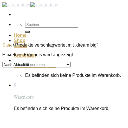
Zum
Inhalt
springen
Suchen
nach:
Home
Shop
Start
/
Produkte verschlagwortet mit „dream big“
About
Einzelnes Ergebnis wird angezeigt
Anmelden
Warenkorb /
€
0,00
0
Es befinden sich keine Produkte im Warenkorb.
0
Warenkorb
Es befinden sich keine Produkte im Warenkorb.