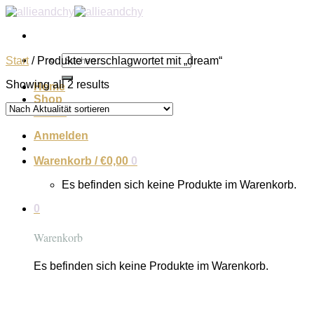
Zum
Inhalt
springen
Suchen
Start
/
Produkte verschlagwortet mit „dream“
nach:
Showing all 2 results
Home
Shop
About
Anmelden
Warenkorb /
€
0,00
0
Es befinden sich keine Produkte im Warenkorb.
0
Warenkorb
Es befinden sich keine Produkte im Warenkorb.