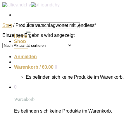
Zum
Inhalt
springen
Suchen
Start
/
Produkte verschlagwortet mit „endless“
nach:
Einzelnes Ergebnis wird angezeigt
Home
Shop
About
Anmelden
Warenkorb /
€
0,00
0
Es befinden sich keine Produkte im Warenkorb.
0
Warenkorb
Es befinden sich keine Produkte im Warenkorb.