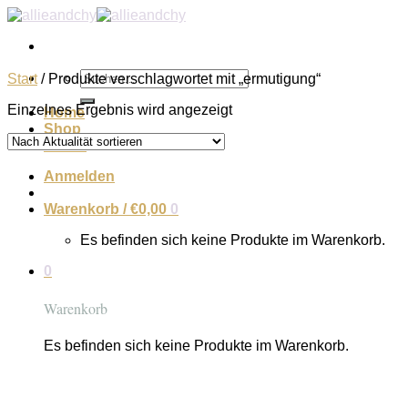
Zum
Inhalt
springen
Suchen
Start
/
Produkte verschlagwortet mit „ermutigung“
nach:
Einzelnes Ergebnis wird angezeigt
Home
Shop
About
Anmelden
Warenkorb /
€
0,00
0
Es befinden sich keine Produkte im Warenkorb.
0
Warenkorb
Es befinden sich keine Produkte im Warenkorb.