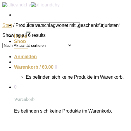
Zum
Inhalt
springen
Suchen
Start
/
Produkte verschlagwortet mit „geschenkfürjuristen“
nach:
Showing all 6 results
Home
Shop
About
Anmelden
Warenkorb /
€
0,00
0
Es befinden sich keine Produkte im Warenkorb.
0
Warenkorb
Es befinden sich keine Produkte im Warenkorb.