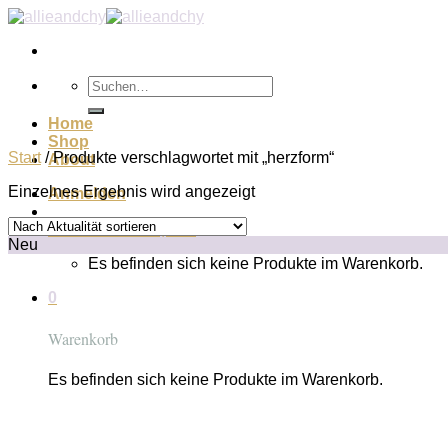
Zum
Inhalt
springen
Suchen
nach:
Home
Shop
Start
/
Produkte verschlagwortet mit „herzform“
About
Einzelnes Ergebnis wird angezeigt
Anmelden
Warenkorb /
€
0,00
0
Neu
Es befinden sich keine Produkte im Warenkorb.
0
Warenkorb
Es befinden sich keine Produkte im Warenkorb.