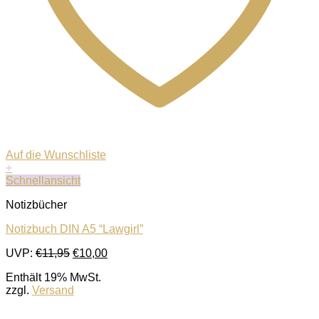
Auf die Wunschliste
+
Schnellansicht
Notizbücher
Notizbuch DIN A5 “Lawgirl”
Ursprünglicher
Aktueller
UVP:
€
11,95
€
10,00
Preis
Preis
Enthält 19% MwSt.
war:
ist:
zzgl.
Versand
€11,95
€10,00.