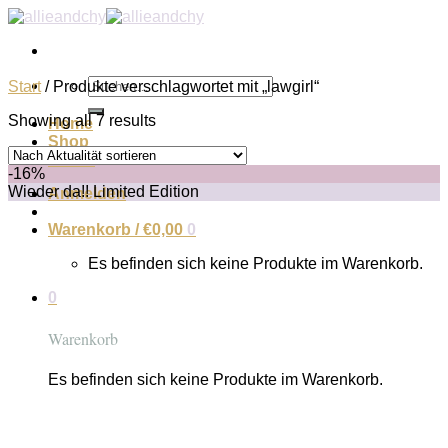
Zum
Inhalt
springen
Suchen
Start
/
Produkte verschlagwortet mit „lawgirl“
nach:
Showing all 7 results
Home
Shop
About
-16%
Wieder da!! Limited Edition
Anmelden
Warenkorb /
€
0,00
0
Es befinden sich keine Produkte im Warenkorb.
0
Warenkorb
Es befinden sich keine Produkte im Warenkorb.