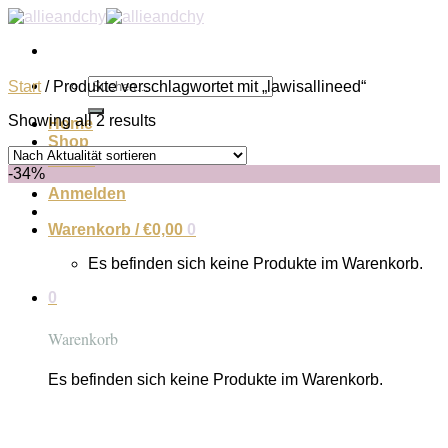
Zum
Inhalt
springen
Suchen
Start
/
Produkte verschlagwortet mit „lawisallineed“
nach:
Showing all 2 results
Home
Shop
About
-34%
Anmelden
Warenkorb /
€
0,00
0
Es befinden sich keine Produkte im Warenkorb.
0
Warenkorb
Es befinden sich keine Produkte im Warenkorb.