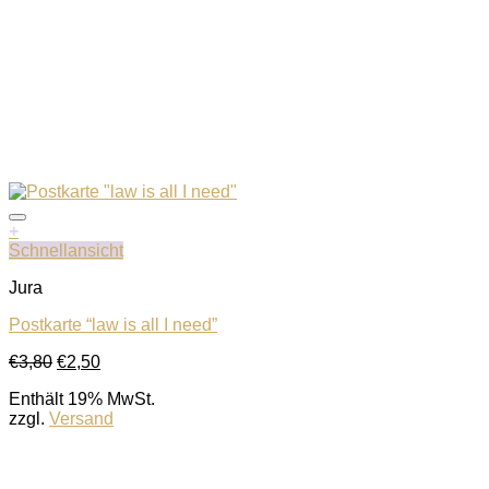
+
Schnellansicht
Jura
Postkarte “law is all I need”
Ursprünglicher
Aktueller
€
3,80
€
2,50
Auf die Wunschliste
Preis
Preis
Enthält 19% MwSt.
war:
ist:
zzgl.
Versand
€3,80
€2,50.