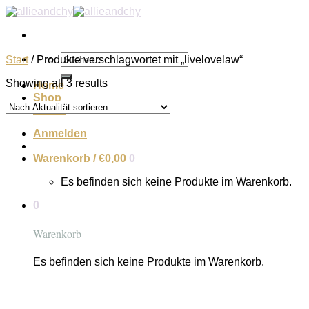
Zum
Inhalt
springen
Suchen
Start
/
Produkte verschlagwortet mit „livelovelaw“
nach:
Showing all 3 results
Home
Shop
About
Anmelden
Warenkorb /
€
0,00
0
Es befinden sich keine Produkte im Warenkorb.
0
Warenkorb
Es befinden sich keine Produkte im Warenkorb.