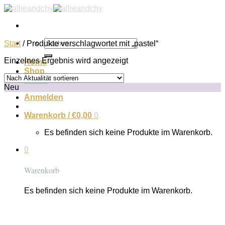
Zum
Inhalt
springen
Suchen
Start
/
Produkte verschlagwortet mit „pastel“
nach:
Einzelnes Ergebnis wird angezeigt
Home
Shop
About
Neu
Anmelden
Warenkorb /
€
0,00
0
Es befinden sich keine Produkte im Warenkorb.
0
Warenkorb
Es befinden sich keine Produkte im Warenkorb.