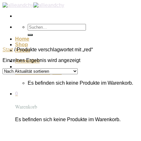
Zum
Inhalt
springen
Suchen
nach:
Home
Shop
Start
/
Produkte verschlagwortet mit „red“
About
Einzelnes Ergebnis wird angezeigt
Anmelden
Warenkorb /
€
0,00
0
Es befinden sich keine Produkte im Warenkorb.
0
Warenkorb
Es befinden sich keine Produkte im Warenkorb.