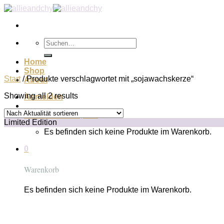
Zum
Inhalt
springen
Suchen
nach:
Home
Shop
Start
/
Produkte verschlagwortet mit „sojawachskerze“
About
Showing all 2 results
Anmelden
Warenkorb /
€
0,00
0
Limited Edition
Es befinden sich keine Produkte im Warenkorb.
0
Warenkorb
Es befinden sich keine Produkte im Warenkorb.