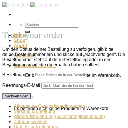
Zum
Inhalt
springen
Suchen
nach:
Track your order
Home
Shop
About
Um den Status deiner Bestellung zu verfolgen, gib bitte
deine Bestellnummer ein und klicke auf „Nachverfolgen“. Die
Anmelden
Bestellnummer steht auf dem Bestellbeleg oder in der
Bestätigungsmail, die du erhalten haben solltest.
Warenkorb /
€
0,00
0
Bestellnummer
Es befinden sich keine Produkte im Warenkorb.
0
Rechnungs-E-Mail
Warenkorb
Nachverfolgen
Allgemeine Geschäftsbedingungen
Es befinden sich keine Produkte im Warenkorb.
Versand & Lieferung
Widerrufsbelehrung (auch für digitale Inhalte)
Zahlungsweisen
Datenschutzerklärung