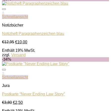
+
Schnellansicht
Notizbücher
Notizheft Paragraphenzeichen blau
Ursprünglicher
Aktueller
€
12,95
€
10,00
Auf die Wunschliste
Preis
Preis
Enthält 19% MwSt.
war:
ist:
zzgl.
Versand
€12,95
€10,00.
-34%
+
Schnellansicht
Jura
Postkarte “Never Ending Law Story”
Ursprünglicher
Aktueller
€
3,80
€
2,50
Auf die Wunschliste
Preis
Preis
Enthält 19% MwSt.