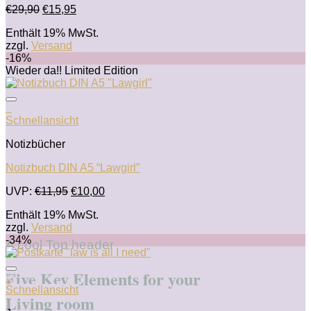
Ursprünglicher
Aktueller
€
29,90
€
15,95
Auf die Wunschliste
Preis
Preis
Enthält 19% MwSt.
war:
ist:
zzgl.
Versand
€29,90
€15,95.
-16%
Wieder da!! Limited Edition
+
Schnellansicht
Notizbücher
Notizbuch DIN A5 “Lawgirl”
Ursprünglicher
Aktueller
UVP:
€
11,95
€
10,00
Auf die Wunschliste
Preis
Preis
Enthält 19% MwSt.
war:
ist:
zzgl.
Versand
€11,95
€10,00.
-34%
A cool Top header
Five Key Elements for your
+
Schnellansicht
Living room