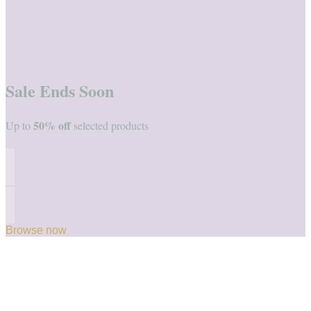
Sale Ends Soon
50% off
Up to
selected products
Browse now