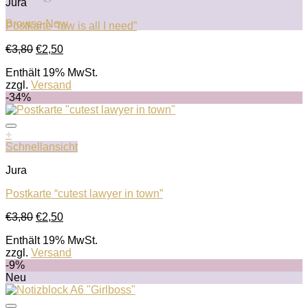
Jura
Browse Now
Postkarte “law is all I need”
Ursprünglicher
Aktueller
€
3,80
€
2,50
Auf die Wunschliste
Preis
Preis
Enthält 19% MwSt.
war:
ist:
zzgl.
Versand
€3,80
€2,50.
-34%
+
Schnellansicht
Jura
Postkarte “cutest lawyer in town”
Ursprünglicher
Aktueller
€
3,80
€
2,50
Auf die Wunschliste
Preis
Preis
Enthält 19% MwSt.
war:
ist:
zzgl.
Versand
€3,80
€2,50.
-9%
Neu