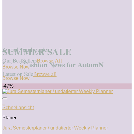
SUMMER SALE
A cool Top header
Our BestSellers
Browse All
Latest Fashion News for AutumN
Browse Now
Latest on Sale
Browse all
Browse Now
-47%
+
Schnellansicht
Planer
Jura Semesterplaner / undatierter Weekly Planner