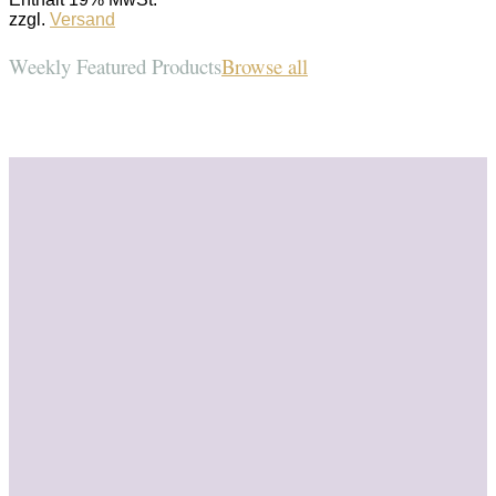
war:
ist:
zzgl.
Versand
€3,80
€2,50.
Weekly Featured Products
Browse all