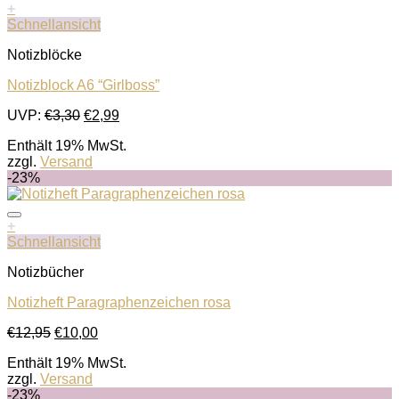
+
Schnellansicht
Notizblöcke
Notizblock A6 “Girlboss”
Ursprünglicher
Aktueller
UVP:
€
3,30
€
2,99
Auf die Wunschliste
Preis
Preis
Enthält 19% MwSt.
war:
ist:
zzgl.
Versand
€3,30
€2,99.
-23%
+
Schnellansicht
Notizbücher
Notizheft Paragraphenzeichen rosa
Ursprünglicher
Aktueller
€
12,95
€
10,00
Auf die Wunschliste
Preis
Preis
Enthält 19% MwSt.
war:
ist:
zzgl.
Versand
€12,95
€10,00.
-23%