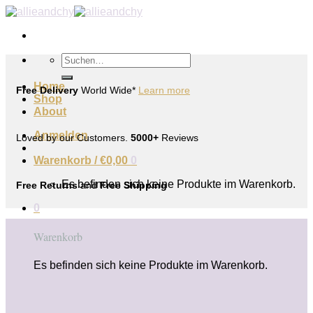
Zum
Inhalt
springen
Suchen
nach:
Home
Free Delivery
World Wide*
Learn more
Shop
About
Anmelden
Loved by our Customers.
5000+
Reviews
Warenkorb /
€
0,00
0
Es befinden sich keine Produkte im Warenkorb.
Free Returns
and
Free Shipping
0
Warenkorb
Es befinden sich keine Produkte im Warenkorb.