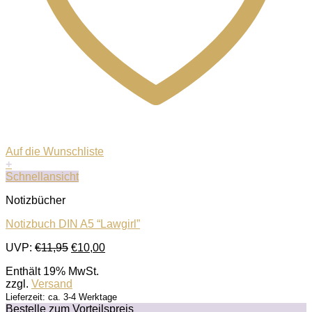
Auf die Wunschliste
+
Schnellansicht
Notizbücher
Notizbuch DIN A5 “Lawgirl”
Ursprünglicher
Aktueller
UVP:
€
11,95
€
10,00
Preis
Preis
Enthält 19% MwSt.
war:
ist:
zzgl.
Versand
€11,95
€10,00.
Lieferzeit: ca. 3-4 Werktage
Bestelle zum Vorteilspreis