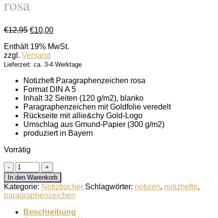
rosa
Ursprünglicher
Aktueller
€
12,95
€
10,00
Preis
Preis
Enthält 19% MwSt.
war:
ist:
zzgl.
Versand
€12,95
€10,00.
Lieferzeit: ca. 3-4 Werktage
Notizheft Paragraphenzeichen rosa
Format DIN A 5
Inhalt 32 Seiten (120 g/m2), blanko
Paragraphenzeichen mit Goldfolie veredelt
Rückseite mit allie&chy Gold-Logo
Umschlag aus Gmund-Papier (300 g/m2)
produziert in Bayern
Vorrätig
Notizheft
Paragraphenzeichen
In den Warenkorb
rosa
Kategorie:
Notizbücher
Schlagwörter:
notizen
,
notizhefte
,
Menge
paragraphenzeichen
Beschreibung