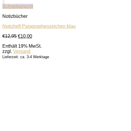
+
Schnellansicht
Notizbücher
Notizheft Paragraphenzeichen blau
Ursprünglicher
Aktueller
€
12,95
€
10,00
Preis
Preis
Enthält 19% MwSt.
war:
ist:
zzgl.
Versand
€12,95
€10,00.
Lieferzeit: ca. 3-4 Werktage