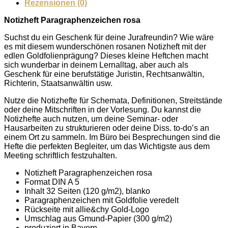
Rezensionen (0)
Notizheft Paragraphenzeichen rosa
Suchst du ein Geschenk für deine Jurafreundin? Wie wäre
es mit diesem wunderschönen rosanen Notizheft mit der
edlen Goldfolienprägung? Dieses kleine Heftchen macht
sich wunderbar in deinem Lernalltag, aber auch als
Geschenk für eine berufstätige Juristin, Rechtsanwältin,
Richterin, Staatsanwältin usw.
Nutze die Notizhefte für Schemata, Definitionen, Streitstände
oder deine Mitschriften in der Vorlesung. Du kannst die
Notizhefte auch nutzen, um deine Seminar- oder
Hausarbeiten zu strukturieren oder deine Diss. to-do’s an
einem Ort zu sammeln. Im Büro bei Besprechungen sind die
Hefte die perfekten Begleiter, um das Wichtigste aus dem
Meeting schriftlich festzuhalten.
Notizheft Paragraphenzeichen rosa
Format DIN A 5
Inhalt 32 Seiten (120 g/m2), blanko
Paragraphenzeichen mit Goldfolie veredelt
Rückseite mit allie&chy Gold-Logo
Umschlag aus Gmund-Papier (300 g/m2)
produziert in Bayern