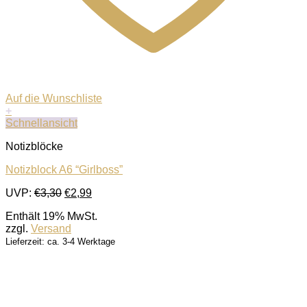
Auf die Wunschliste
+
Schnellansicht
Notizblöcke
Notizblock A6 “Girlboss”
Ursprünglicher
Aktueller
UVP:
€
3,30
€
2,99
Preis
Preis
Enthält 19% MwSt.
war:
ist:
zzgl.
Versand
€3,30
€2,99.
Lieferzeit: ca. 3-4 Werktage