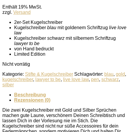
Enthält 19% MwSt.
zzgl.
Versand
2er-Set Kugelschreiber
Kugelschreiber
blau
mit goldenem Schriftzug
live love
law
Kugelschreiber
schwarz
mit silbernem Schriftzug
lawyer to be
von Hand bedruckt
Limited Edition
Nicht vorrätig
Kategorie:
Stifte & Kugelschreiber
Schlagwörter:
blau
,
gold
,
kugelschreiber
,
lawyer to be
,
live love law
,
pen
,
schwarz
,
silber
Beschreibung
Rezensionen (0)
Die zwei Kugelschreiber mit Gold und Silber Sprüchen
machen gute Laune, verschönern Deinen Schreibtisch und
lassen Dich in der Vorlesung nie im Stich. Die
Kugelschreiber sind nicht nur süße Accessoires für dein
Federmäppchen, sondern motivieren Dich und halten Dir