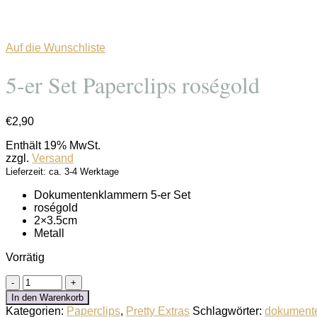
Auf die Wunschliste
5-er Set Paperclips roségold
€
2,90
Enthält 19% MwSt.
zzgl.
Versand
Lieferzeit: ca. 3-4 Werktage
Dokumentenklammern 5-er Set
roségold
2×3.5cm
Metall
Vorrätig
5-
er
In den Warenkorb
Set
Kategorien:
Paperclips
,
Pretty Extras
Schlagwörter:
dokument