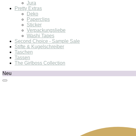
Jura
Pretty Extras
Deko
Paperclips
Sticker
Verpackungsliebe
Washi Tapes
Second Choice - Sample Sale
Stifte & Kugelschreiber
Taschen
Tassen
The Girlboss Collection
Neu