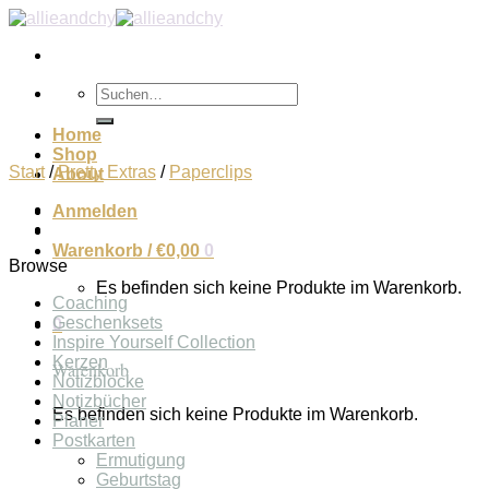
Zum
Inhalt
springen
Suchen
nach:
Home
Shop
Start
/
Pretty Extras
/
Paperclips
About
Anmelden
Warenkorb /
€
0,00
0
Browse
Es befinden sich keine Produkte im Warenkorb.
Coaching
Geschenksets
0
Inspire Yourself Collection
Kerzen
Warenkorb
Notizblöcke
Notizbücher
Es befinden sich keine Produkte im Warenkorb.
Planer
Postkarten
Ermutigung
Geburtstag