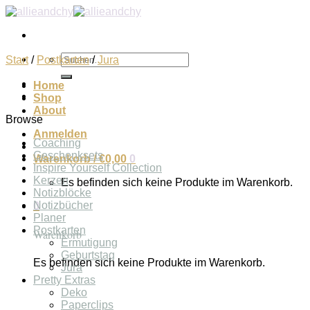
Zum
Inhalt
springen
Suchen
Start
/
Postkarten
/
Jura
nach:
Home
Shop
About
Browse
Anmelden
Coaching
Geschenksets
Warenkorb /
€
0,00
0
Inspire Yourself Collection
Kerzen
Es befinden sich keine Produkte im Warenkorb.
Notizblöcke
Notizbücher
0
Planer
Postkarten
Warenkorb
Ermutigung
Geburtstag
Es befinden sich keine Produkte im Warenkorb.
Jura
Pretty Extras
Deko
Paperclips