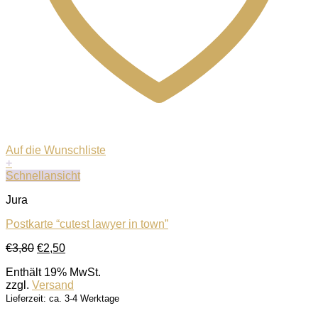
Auf die Wunschliste
+
Schnellansicht
Jura
Postkarte “cutest lawyer in town”
Ursprünglicher
Aktueller
€
3,80
€
2,50
Preis
Preis
Enthält 19% MwSt.
war:
ist:
zzgl.
Versand
€3,80
€2,50.
Lieferzeit: ca. 3-4 Werktage