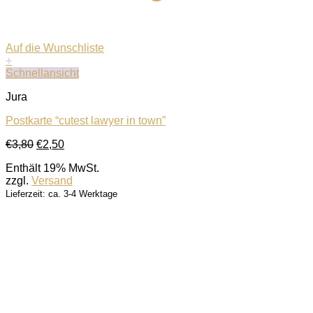
Auf die Wunschliste
+
Schnellansicht
Jura
Postkarte “cutest lawyer in town”
Ursprünglicher
Aktueller
€
3,80
€
2,50
Preis
Preis
Enthält 19% MwSt.
war:
ist:
zzgl.
Versand
€3,80
€2,50.
Lieferzeit: ca. 3-4 Werktage