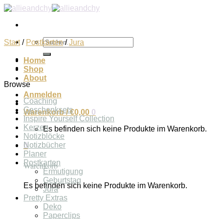
Zum
Inhalt
springen
Suchen
Start
/
Postkarten
/
Jura
nach:
Home
Shop
About
Browse
Anmelden
Coaching
Geschenksets
Warenkorb /
€
0,00
0
Inspire Yourself Collection
Kerzen
Es befinden sich keine Produkte im Warenkorb.
Notizblöcke
Notizbücher
0
Planer
Postkarten
Warenkorb
Ermutigung
Geburtstag
Es befinden sich keine Produkte im Warenkorb.
Jura
Pretty Extras
Deko
Paperclips