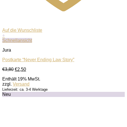
Auf die Wunschliste
+
Schnellansicht
Jura
Postkarte “Never Ending Law Story”
Ursprünglicher
Aktueller
€
3,80
€
2,50
Preis
Preis
Enthält 19% MwSt.
war:
ist:
zzgl.
Versand
€3,80
€2,50.
Lieferzeit: ca. 3-4 Werktage
Neu