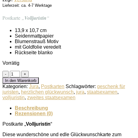
Lieferzeit: ca. 4-7 Werktage
Postkarte
„
Volljuristin
“
13,9 x 10,7 cm
Seidenmattpapier
Blumenstrauß Motiv
mit Goldfolie veredelt
Rückseite blanko
Vorrätig
Postkarte
"Volljuristin"
In den Warenkorb
Menge
Kategorien:
Jura
,
Postkarten
Schlagwörter:
geschenk für
juristen
,
herzlichen glückwunsch
,
jura
,
staatsexamen
,
volljuristin
,
zweites staatsexamen
Beschreibung
Rezensionen (0)
Postkarte „
Volljuristin
“
Diese wunderschöne und edle Glückwunschkarte zum