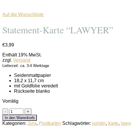
Auf die Wunschliste
Statement-Karte “LAWYER”
€
3,99
Enthält 19% MwSt.
zzgl.
Versand
Lieferzeit: ca. 3-4 Werktage
Seidenmattpapier
18,2 x 11,7 cm
mit Goldfolie veredelt
Rückseite blanko
Vorrätig
Statement-
Karte
In den Warenkorb
"LAWYER"
Kategorien:
Jura
,
Postkarten
Schlagwörter:
juristin
,
karte
,
lawy
Menge