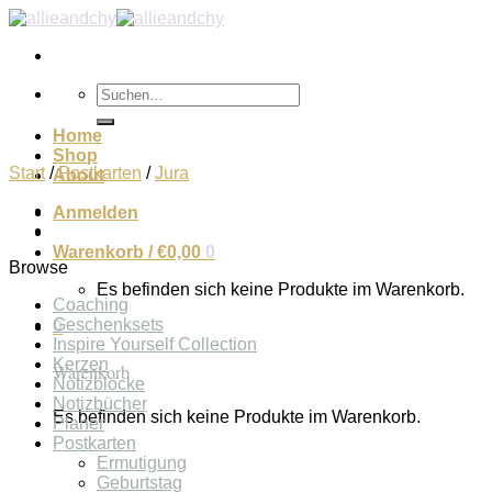
Zum
Inhalt
springen
Suchen
nach:
Home
Shop
Start
/
Postkarten
/
Jura
About
Anmelden
Warenkorb /
€
0,00
0
Browse
Es befinden sich keine Produkte im Warenkorb.
Coaching
Geschenksets
0
Inspire Yourself Collection
Kerzen
Warenkorb
Notizblöcke
Notizbücher
Es befinden sich keine Produkte im Warenkorb.
Planer
Postkarten
Ermutigung
Geburtstag