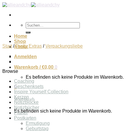
Zum
Inhalt
springen
Suchen
nach:
Home
Shop
Start
/
Pretty Extras
/
Verpackungsliebe
About
Anmelden
Warenkorb /
€
0,00
0
Browse
Es befinden sich keine Produkte im Warenkorb.
Coaching
Geschenksets
0
Inspire Yourself Collection
Kerzen
Warenkorb
Notizblöcke
Notizbücher
Es befinden sich keine Produkte im Warenkorb.
Planer
Postkarten
Ermutigung
Geburtstag