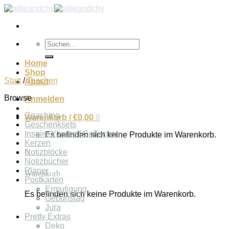
Zum
Inhalt
springen
Suchen
nach:
Home
Shop
Start
/
Taschen
About
Browse
Anmelden
Coaching
Warenkorb /
€
0,00
0
Geschenksets
Inspire Yourself Collection
Es befinden sich keine Produkte im Warenkorb.
Kerzen
0
Notizblöcke
Notizbücher
Planer
Warenkorb
Postkarten
Ermutigung
Es befinden sich keine Produkte im Warenkorb.
Geburtstag
Jura
Pretty Extras
Deko