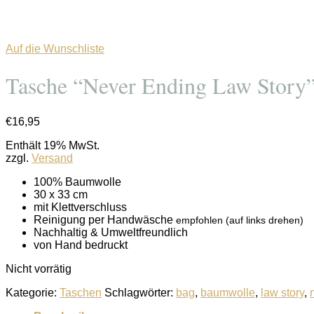
Auf die Wunschliste
Tasche “Never Ending Law Story
€
16,95
Enthält 19% MwSt.
zzgl.
Versand
100% Baumwolle
30 x 33 cm
mit Klettverschluss
Reinigung per Handwäsche
empfohlen
(auf links drehen)
Nachhaltig & Umweltfreundlich
von Hand bedruckt
Nicht vorrätig
Kategorie:
Taschen
Schlagwörter:
bag
,
baumwolle
,
law story
,