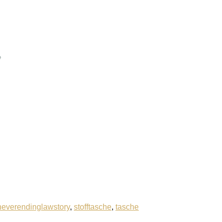
”
neverendinglawstory
,
stofftasche
,
tasche