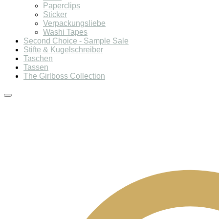
Paperclips
Sticker
Verpackungsliebe
Washi Tapes
Second Choice - Sample Sale
Stifte & Kugelschreiber
Taschen
Tassen
The Girlboss Collection