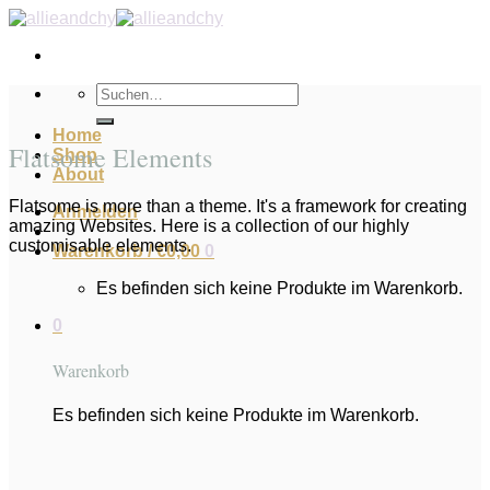
Zum
Inhalt
springen
Suchen
nach:
Home
Flatsome Elements
Shop
About
Flatsome is more than a theme. It's a framework for creating
Anmelden
amazing Websites. Here is a collection of our highly
customisable elements.
Warenkorb /
€
0,00
0
Es befinden sich keine Produkte im Warenkorb.
0
Warenkorb
Es befinden sich keine Produkte im Warenkorb.